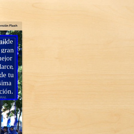
ersión Flash
milde
.PP.
 gran
ejor
,
arce
de tu
sima
ción.
ONAL