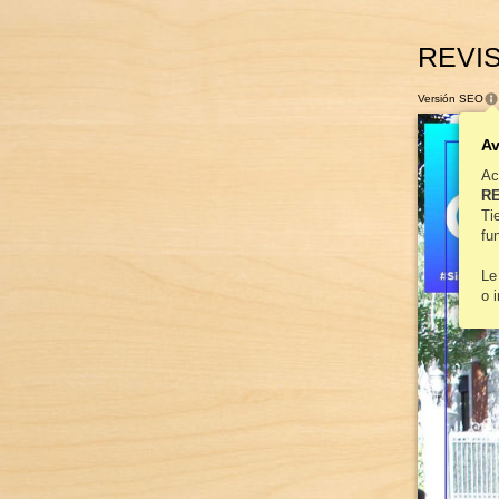
REVIS
Versión SEO
Av
LA R
Ac
RE
Ti
fu
Le
o 