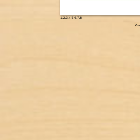
1
,
2
,
3
,
4
,
5
,
6
,
7
,
8
Pow