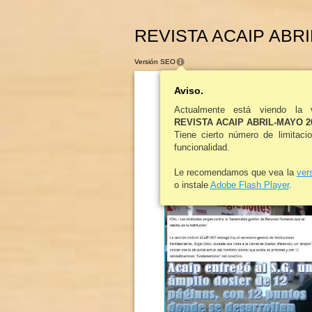
REVISTA ACAIP ABRIL
Versión SEO
Aviso.
Actualmente está viendo la 
REVISTA ACAIP ABRIL-MAYO 2
Acaip
[
R
EVISTA AGRUPACION CUERPOS 
Tiene cierto número de limitaci
funcionalidad.
Le recomendamos que vea la
ver
o instale
Adobe Flash Player
.