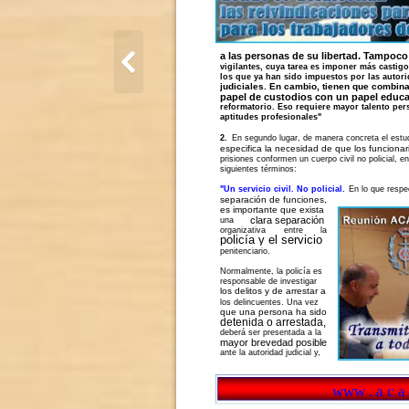
a las personas de su libertad. Tampoco
vigilantes, cuya tarea es imponer más castig
los que ya han sido impuestos por las autor
judiciales. En cambio, tienen que combina
papel de custodios con un papel educa
reformatorio. Eso requiere mayor talento per
aptitudes profesionales"
En segundo lugar, de manera concreta el estu
2.
especifica la necesidad de que los funcionar
prisiones conformen un cuerpo civil no policial, en
siguientes términos:
En lo que respe
"Un servicio civil. No policial.
separación de funciones,
es importante que exista
clara separación
una
organizativa
entre
la
policía y el servicio
penitenciario.
Normalmente, la policía es
responsable de investigar
los delitos y de arrestar a
los delincuentes. Una vez
que una persona ha sido
detenida o arrestada,
deberá ser presentada a la
mayor brevedad posible
ante la autoridad judicial y,
www . a c a i