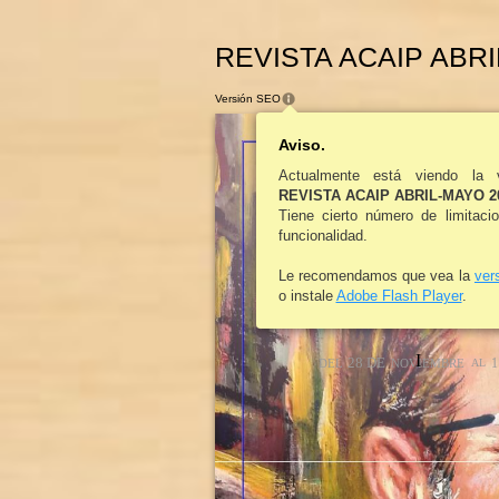
REVISTA ACAIP ABRIL
Versión SEO
Aviso.
Actualmente está viendo la 
REVISTA ACAIP ABRIL-MAYO 2
Tiene cierto número de limitaci
funcionalidad.
Le recomendamos que vea la
ver
o instale
Adobe Flash Player
.
I
28 DE
1
DEL
NOVI
EMBRE
AL