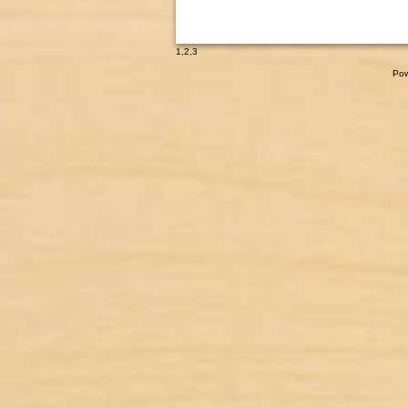
1
,
2
,
3
Pow