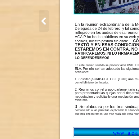
En la reunión extraordinaria de la 
Delegada de 24 de febrero, y tal como
reflejado en los audios de esa reunió
ACAIP ha hecho públicos en su web y
CO
sociales, nuestra postura fue clara:
TEXTO Y EN ESAS CONDICIO
ESTAREMOS EN CONTRA, NO
RATIFICAREMOS, NI LO FIRMAREMO
.
LO DEFENDEREMOS
En este mismo sentido se pronunciaron CSIF, CI
ELA. Por ello se han adoptado las siguient
decisiones:
1. Solicitar (ACAIP-UGT, CSIF y CIG) una re
con el Ministro del Interior.
2. Reunirnos con el grupo parlamentario so
para presentarle las quejas por el desarroll
negociación y solicitarle una mediación ant
Ministerio.
3. Se elaborará por los tres sindica
comunicado a las plantillas explicando la situació
que nos encontramos una vez realizada esta reun
www . a c a i