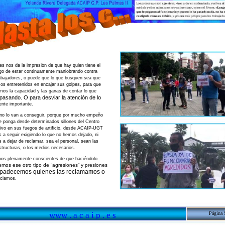
s nos da la impresión de que hay quien tiene el
go de estar continuamente maniobrando contra
rabajadores, o puede que lo que busquen sea que
os entretenidos en encajar sus golpes, para que
mos la capacidad y las ganas de contar lo que
pasando. O para desviar la atención de lo
ente importante.
no lo van a conseguir, porque por mucho empeño
e ponga desde determinados sillones del Centro
tivo en sus fuegos de artificio, desde ACAIP-UGT
 a seguir exigiendo lo que no hemos dejado, ni
a dejar de reclamar, sea el personal, sean las
structuras, o los medios necesarios.
os plenamente conscientes de que haciéndolo
remos ese otro tipo de “agresiones” y presiones
padecemos quienes las reclamamos o
ciamos.
Página 
www . a c a i p . e s