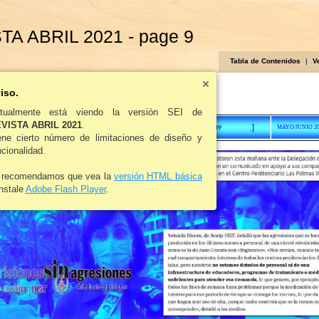
TA ABRIL 2021 - page 9
Tabla de Contenidos
|
V
iso.
tualmente está viendo la versión SEI de
VISTA ABRIL 2021
.
Acaip
.]
R
MAYO/JUNIO 20
EVISTA AGRUPACIÓN CUERPOS DE LA ADMINISTRACIÓN DE II.PP
ene cierto número de limitaciones de diseño y
ncionalidad.
 recomendamos que vea la
versión HTML básica
instale
Adobe Flash Player
.