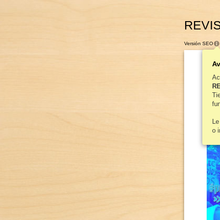
REVIS
Versión SEO
Av
Ac
RE
[
Ti
fu
Le
o 