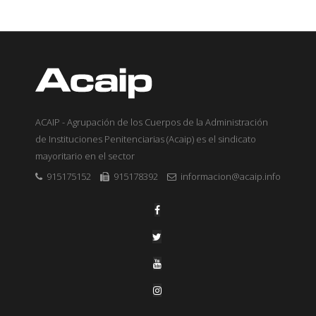
ACAIP - Agrupación de los Cuerpos de la Administración
de Instituciones Penitenciarias (Acaip) es el sindicato
mayoritario en el sector
915175152
915178392
informacion@acaip.info