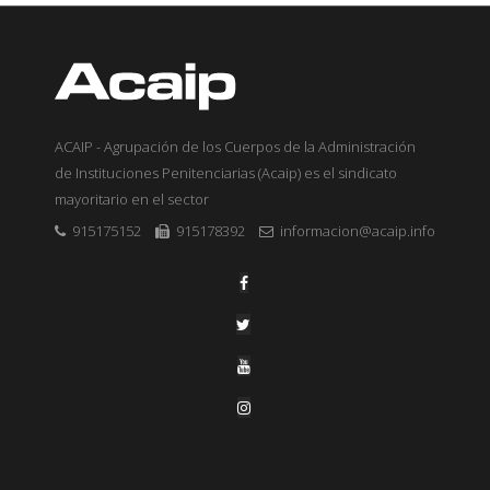
ACAIP - Agrupación de los Cuerpos de la Administración
de Instituciones Penitenciarias (Acaip) es el sindicato
mayoritario en el sector
915175152
915178392
informacion@acaip.info