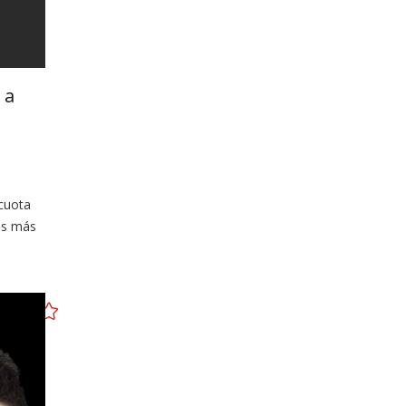
 a
 cuota
as más