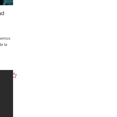
ad
enemos
e la