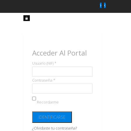
Acceso
usuarios
Acceder Al Portal
Usuario (NIF) *
Contraseña *
Recordarme
¿Olvidaste tu contraseña?