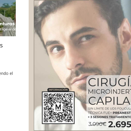
es
endo el