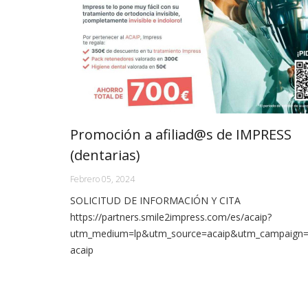
Promoción a afiliad@s de IMPRESS
(dentarias)
Febrero 05, 2024
SOLICITUD DE INFORMACIÓN Y CITA
https://partners.smile2impress.com/es/acaip?
utm_medium=lp&utm_source=acaip&utm_campaign=p
acaip