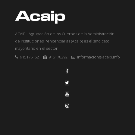
ACAIP - Agrupación de los Cuerpos de la Administración
de Instituciones Penitenciarias (Acaip) es el sindicato
mayoritario en el sector
915175152
915178392
informacion@acaip.info