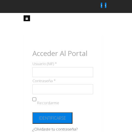
Acceso
usuarios
Acceder Al Portal
Usuario (NIF) *
Contraseña *
Recordarme
¿Olvidaste tu contraseña?