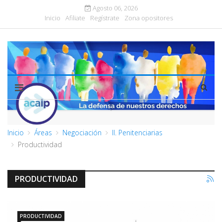
Agosto 06, 2026
Inicio
Afiliate
Regístrate
Zona opositores
Inicio
Áreas
Negociación
II. Penitenciarias
Productividad
PRODUCTIVIDAD
PRODUCTIVIDAD