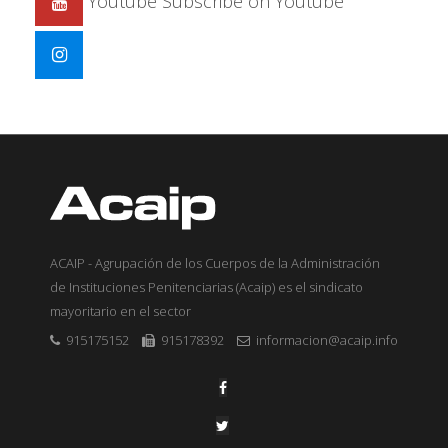
Youtube
Subscribe on Youtube
ACAIP - Agrupación de los Cuerpos de la Administración
de Instituciones Penitenciarias (Acaip) es el sindicato
mayoritario en el sector
915175152
915178392
informacion@acaip.info