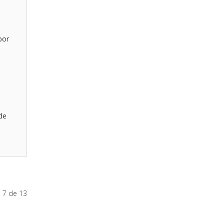
por
de
 7 de 13