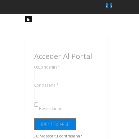
Acceso
usuarios
Acceder Al Portal
Usuario (NIF) *
Contraseña *
Recordarme
¿Olvidaste tu contraseña?