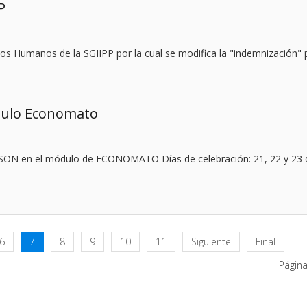
P
sos Humanos de la SGIIPP por la cual se modifica la "indemnización" 
dulo Economato
WSON en el módulo de ECONOMATO Días de celebración: 21, 22 y 23 
6
7
8
9
10
11
Siguiente
Final
Página