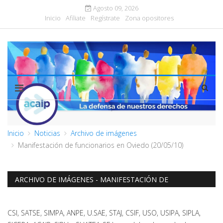
Agosto 09, 2026
Inicio
Afiliate
Regístrate
Zona opositores
Inicio
Noticias
Archivo de imágenes
Manifestación de funcionarios en Oviedo (20/05/10)
ARCHIVO DE IMÁGENES - MANIFESTACIÓN DE
FUNCIONARIOS EN OVIEDO (20/05/10)
CSI, SATSE, SIMPA, ANPE, U.SAE, STAJ, CSIF, USO, USIPA, SIPLA,