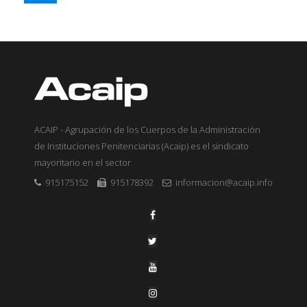
ACAIP - Agrupación de los Cuerpos de la Administración
de Instituciones Penitenciarias (Acaip) es el sindicato
mayoritario en el sector
915175152
915178392
informacion@acaip.info