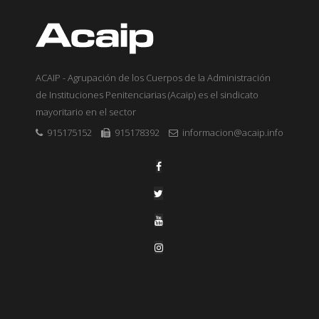
ACAIP - Agrupación de los Cuerpos de la Administración
de Instituciones Penitenciarias (Acaip) es el sindicato
mayoritario en el sector
915175152
915178392
informacion@acaip.info