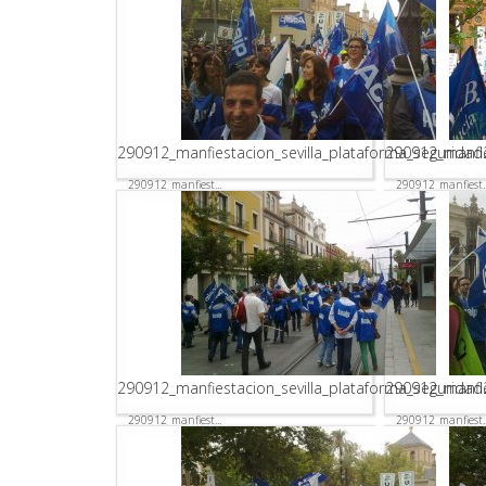
290912_manfiestacion_sevilla_plataforma_seguridad
290912_manfie
290912_manfiest...
290912_manfiest..
290912_manfiestacion_sevilla_plataforma_seguridad
290912_manfie
290912_manfiest...
290912_manfiest..