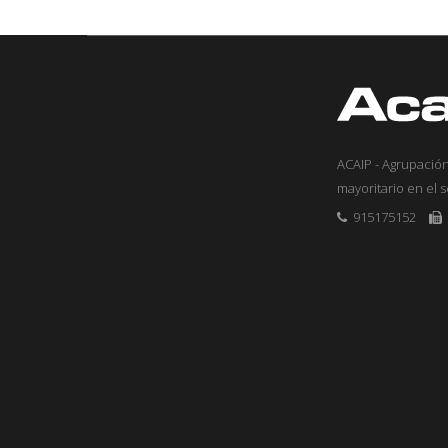
ACAIP - Agrupación
mayoritario en el 
915175152