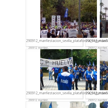
290912_manfiestacion_sevilla_plataforma_seguridad
290912_manfie
290912_manfiest...
290912_manfiest..
290912_manfiestacion_sevilla_plataforma_seguridad
290912_manfie
290912_manfiest...
290912_manfiest..