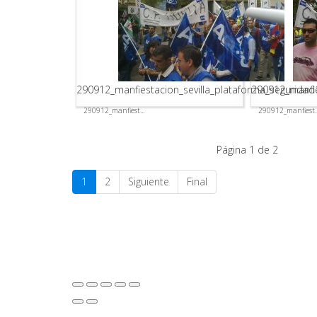
290912_manfiestacion_sevilla_plataforma_seguridad
290912_manfie
290912_manfiest...
290912_manfiest..
Página 1 de 2
1
2
Siguiente
Final