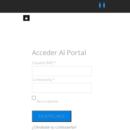
Acceso
usuarios
Acceder Al Portal
Usuario (NIF) *
Contraseña *
Recordarme
¿Olvidaste tu contraseña?