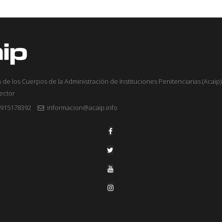
 de los Cuerpos de la Administración de Instituciones Penitenciarias (Acaip) 
sector
915178392
informacion@acaip.info