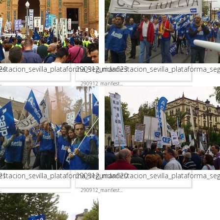
24
stacion_sevilla_plataforma_seguridad23
290912_manfiestacion_sevilla_plataforma_se
.
290912_manfiest...
21
stacion_sevilla_plataforma_seguridad20
290912_manfiestacion_sevilla_plataforma_se
.
290912_manfiest...