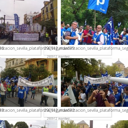
36
stacion_sevilla_plataforma_seguridad35
290912_manfiestacion_sevilla_plataforma_se
.
290912_manfiest...
33
stacion_sevilla_plataforma_seguridad32
290912_manfiestacion_sevilla_plataforma_se
.
290912_manfiest...