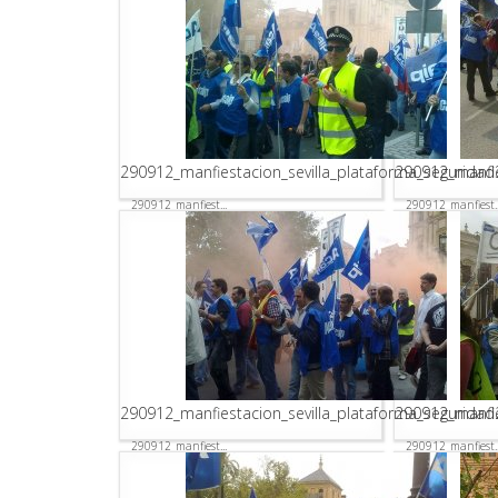
290912_manfiestacion_sevilla_plataforma_seguridad
290912_manfie
290912_manfiest...
290912_manfiest..
290912_manfiestacion_sevilla_plataforma_seguridad
290912_manfie
290912_manfiest...
290912_manfiest..