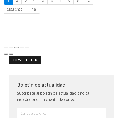
1
2
3
4
5
6
7
8
9
10
Siguiente
Final
NEWSLETTER
Boletín de actualidad
Suscríbete al boletín de actualidad sindical
indicándonos tu cuenta de correo