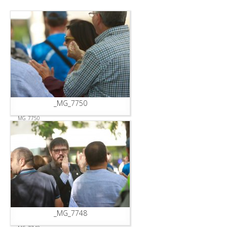
_MG_7750
_MG_7750
_MG_7748