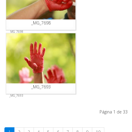
_MG_7698
_MG_7698
_MG_7693
_MG_7693
Página 1 de 33