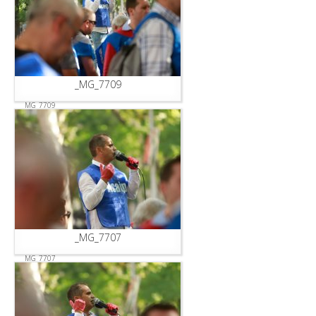
_MG_7709
_MG_7709
_MG_7707
_MG_7707