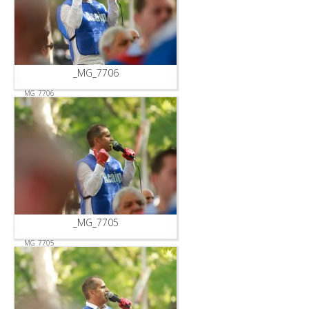
_MG_7706
_MG_7706
_MG_7705
_MG_7705