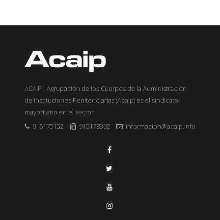
ACAIP - Agrupación de los Cuerpos de la Administración
de Instituciones Penitenciarias (Acaip) es el sindicato
mayoritario en el sector
915175152
915178392
informacion@acaip.info