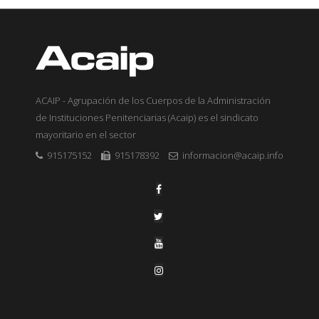
ACAIP - Agrupación de los Cuerpos de la Administración
de Instituciones Penitenciarias (Acaip) es el sindicato
mayoritario en el sector
915175152
915178392
informacion@acaip.info