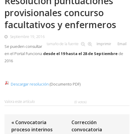
Resolución puntuaciones
provisionales concurso
facultativos y enfermeros
Septiembre 19, 2016
tamaño de la fuente
Imprimir
Email
Se pueden consultar
en el Portal Funciona
desde el 19 hasta el 28 de Septiembre
de
2016
Descargar resolución
(Documento PDF)
Valora este artículo
(0 votos)
« Convocatoria
Corrección
proceso interinos
convocatoria