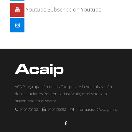
Youtube
Subscribe on Youtube
ACAIP - Agrupación de los Cuerpos de la Administración
de Instituciones Penitenciarias (Acaip) es el sindicato
mayoritario en el sector
915175152
915178392
informacion@acaip.info