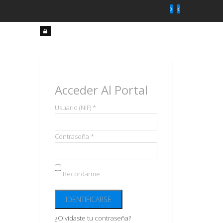
Acceso
usuarios
Acceder Al Portal
Usuario (NIF) *
Contraseña *
Recordarme
¿Olvidaste tu contraseña?