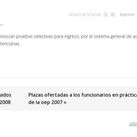
tamaño de la fuente
Imprimir
.—
onvocan pruebas selectivas para ingreso, por el sistema general de a
tenciarias.
uidos
Plazas ofertadas a los funcionarios en práctic
 2008
de la oep 2007 »
volv