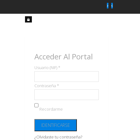
Acceso
usuarios
Acceder Al Portal
Usuario (NIF) *
Contraseña *
Recordarme
¿Olvidaste tu contraseña?