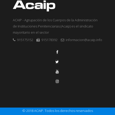
ACAIP - Agrupación de los Cuerpos de la Administración
de Instituciones Penitenciarias (Acaip) es el sindicato
mayoritario en el sector
915175152
915178392
informacion@acaip.info
© 2018 ACAIP. Todos los derechos reservados