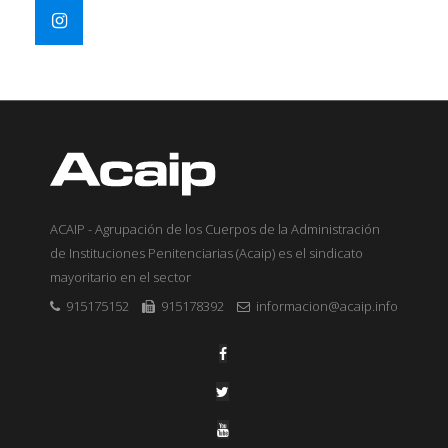
ACAIP - Agrupación de los Cuerpos de la Administración
de Instituciones Penitenciarias (Acaip) es el sindicato
mayoritario en el sector
915175152
915178392
informacion@acaip.info