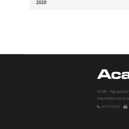
2020
ACAIP - Agrupación
mayoritario en el 
915175152