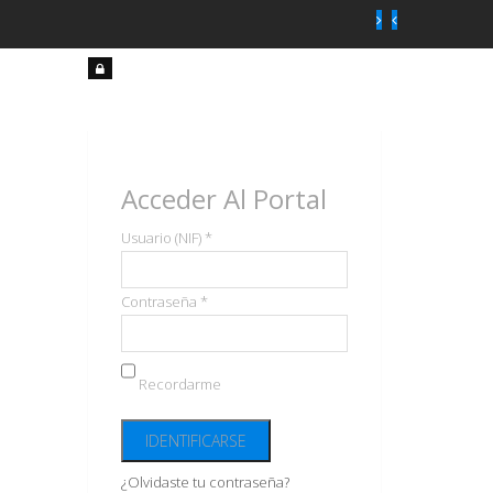
Acceso
usuarios
Acceder Al Portal
Usuario (NIF) *
Contraseña *
Recordarme
¿Olvidaste tu contraseña?