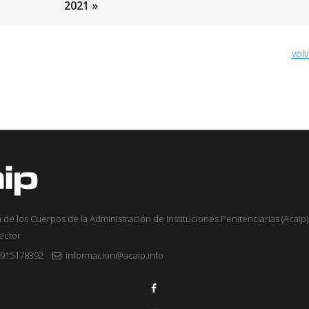
2021 »
volv
 de los Cuerpos de la Administración de Instituciones Penitenciarias (Acaip) 
sector
915178392
informacion@acaip.info