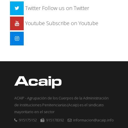
Twitter
Follow us on Twitter
Youtube
Subscribe on Youtube
ACAIP - Agrupación de los Cuerpos de la Administración
de Instituciones Penitenciarias (Acaip) es el sindicato
mayoritario en el sector
915175152
915178392
informacion@acaip.info