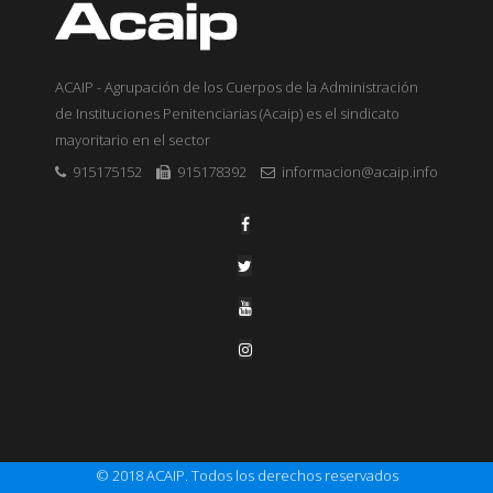
ACAIP - Agrupación de los Cuerpos de la Administración
de Instituciones Penitenciarias (Acaip) es el sindicato
mayoritario en el sector
915175152
915178392
informacion@acaip.info
© 2018 ACAIP. Todos los derechos reservados