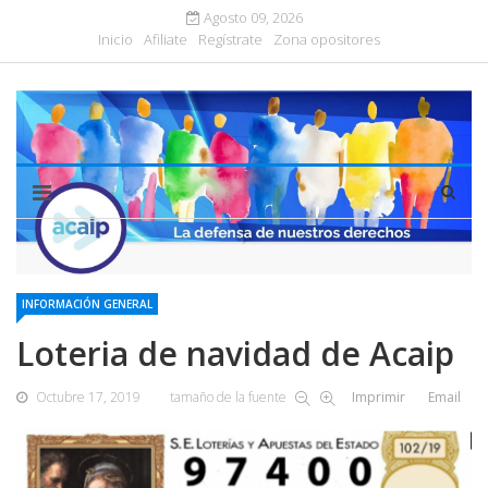
Agosto 09, 2026
Inicio
Afiliate
Regístrate
Zona opositores
INFORMACIÓN GENERAL
Loteria de navidad de Acaip
Octubre 17, 2019
tamaño de la fuente
Imprimir
Email