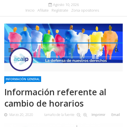
Agosto 10, 2026
Inicio
Afiliate
Regístrate
Zona opositores
INFORMACIÓN GENERAL
Información referente al
cambio de horarios
Marzo 20, 2020
tamaño de la fuente
Imprimir
Email