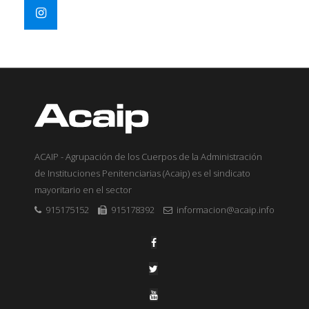
ACAIP - Agrupación de los Cuerpos de la Administración
de Instituciones Penitenciarias (Acaip) es el sindicato
mayoritario en el sector
915175152
915178392
informacion@acaip.info