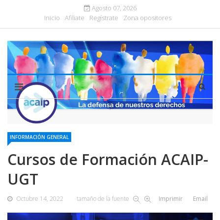
Agosto 07, 2026
Inicio
Afiliate
Regístrate
Zona opositores
INFORMACIÓN GENERAL
Cursos de Formación ACAIP-
UGT
Octubre 14, 2022
tamaño de la fuente
Imprimir
Email