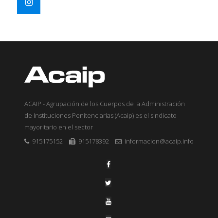
ACAIP - Agrupación de los Cuerpos de la Administración
de Instituciones Penitenciarias (Acaip) es el sindicato
mayoritario en el sector
915175152
915178392
informacion@acaip.info