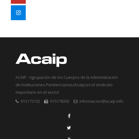
ACAIP - Agrupación de los Cuerpos de la Administración
de Instituciones Penitenciarias (Acaip) es el sindicato
mayoritario en el sector
915175152
915178392
informacion@acaip.info