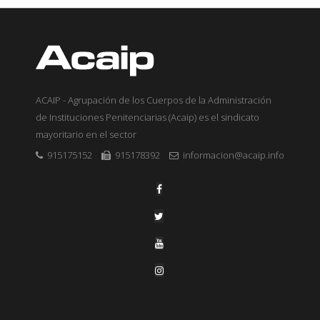
ACAIP - Agrupación de los Cuerpos de la Administración
de Instituciones Penitenciarias (Acaip) es el sindicato
mayoritario en el sector
915175152
915178392
informacion@acaip.info