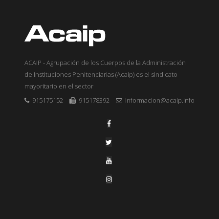
ACAIP - Agrupación de los Cuerpos de la Administración
de Instituciones Penitenciarias (Acaip) es el sindicato
mayoritario en el sector
915175152
915178392
informacion@acaip.info