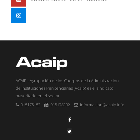
ACAIP - Agrupación de los Cuerpos de la Administración
de Instituciones Penitenciarias (Acaip) es el sindicato
mayoritario en el sector
915175152
915178392
informacion@acaip.info