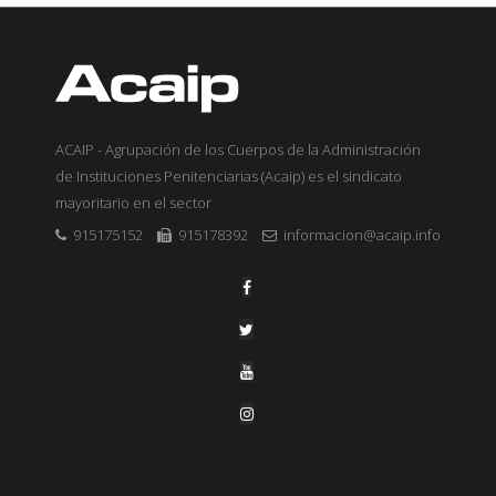
ACAIP - Agrupación de los Cuerpos de la Administración
de Instituciones Penitenciarias (Acaip) es el sindicato
mayoritario en el sector
915175152
915178392
informacion@acaip.info