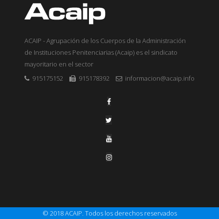
ACAIP - Agrupación de los Cuerpos de la Administración
de Instituciones Penitenciarias (Acaip) es el sindicato
mayoritario en el sector
915175152
915178392
informacion@acaip.info
© 2018 ACAIP. Todos los derechos reservados