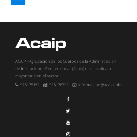
ACAIP - Agrupación de los Cuerpos de la Administración
de Instituciones Penitenciarias (Acaip) es el sindicato
mayoritario en el sector
915175152
915178392
informacion@acaip.info