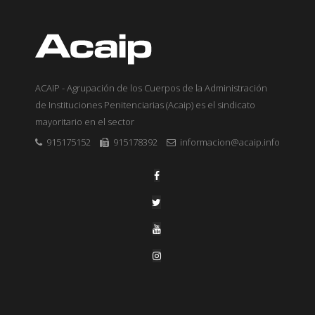
ACAIP - Agrupación de los Cuerpos de la Administración
de Instituciones Penitenciarias (Acaip) es el sindicato
mayoritario en el sector
915175152
915178392
informacion@acaip.info