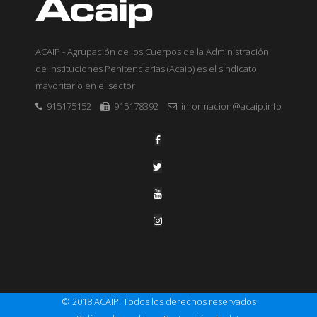
ACAIP - Agrupación de los Cuerpos de la Administración
de Instituciones Penitenciarias (Acaip) es el sindicato
mayoritario en el sector
915175152
915178392
informacion@acaip.info
© 2018 ACAIP. Todos los derechos reservados