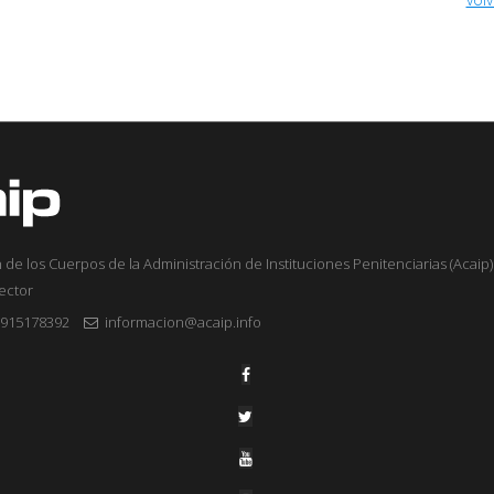
 de los Cuerpos de la Administración de Instituciones Penitenciarias (Acaip) 
sector
915178392
informacion@acaip.info