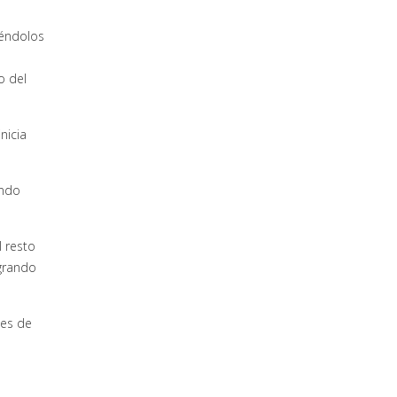
iéndolos
o del
nicia
ando
l resto
ogrando
ses de