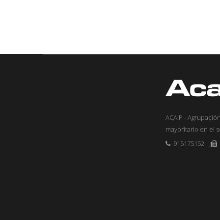
ACAIP - Agrupación
mayoritario en el 
915175152