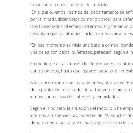
extorsionar a otros internos del módulo.
En el patio, varios internos del departamento se en
por la mitad utilizándolos como "pinchos" para defe
Dos funcionarios intentaron intermediar y frenar un p
módulo a que los ataquen, incluso amenazaron a los f
"En ese momento se inicia una batalla campal donde l
una pelea con palos, puñetazos, patadas", según e
En medio de esta situación los funcionarios intentaro
contusionados, hasta que lograron separar e inmovil
A los cinco minutos se inició de nuevo otra pelea "en
de la población reclusa del departamento teniendo q
inmovilizar a estos dos internos y ser aislados".
Según el sindicato, la situación del módulo 6 ha e
internos almerienses procedentes del "Acebuche" do
departamento hasta que el hartazgo del resto de la 