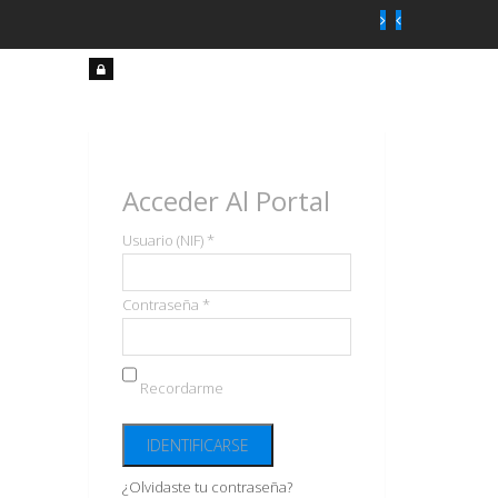
Acceso
usuarios
Acceder Al Portal
Usuario (NIF) *
Contraseña *
Recordarme
¿Olvidaste tu contraseña?