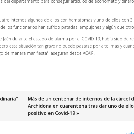
nos del departamento para conseguir artículos de economato y dinero
uatro internos algunos de ellos con hematomas y uno de ellos con 3
de los funcionarios han sufrido patadas, empujones y algún que otro
de Jaén durante el estado de alarma por el COVID 19, había sido de rel
pero esta situación tan grave no puede pasarse por alto, mas y cuan
uego de manera manifiesta", aseguran desde ACAIP.
dinaria"
Más de un centenar de internos de la cárcel 
Archidona en cuarentena tras dar uno de ello
positivo en Covid-19 »
volv