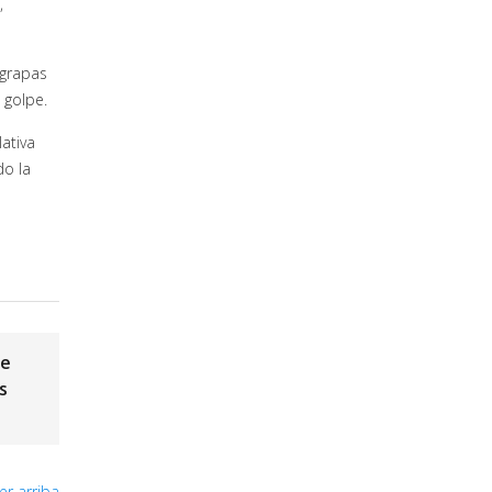
,
 grapas
 golpe.
ativa
do la
de
s
er arriba