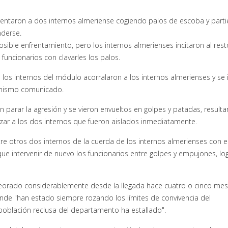
frentaron a dos internos almeriense cogiendo palos de escoba y part
nderse.
osible enfrentamiento, pero los internos almerienses incitaron al rest
uncionarios con clavarles los palos.
os internos del módulo acorralaron a los internos almerienses y se i
l mismo comunicado.
n parar la agresión y se vieron envueltos en golpes y patadas, result
izar a los dos internos que fueron aislados inmediatamente.
tre otros dos internos de la cuerda de los internos almerienses con e
ue intervenir de nuevo los funcionarios entre golpes y empujones, l
mpeorado considerablemente desde la llegada hace cuatro o cinco me
nde "han estado siempre rozando los límites de convivencia del
población reclusa del departamento ha estallado".