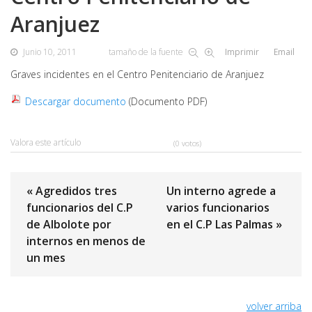
Aranjuez
Junio 10, 2011
tamaño de la fuente
Imprimir
Email
Graves incidentes en el Centro Penitenciario de Aranjuez
Descargar documento
(Documento PDF)
Valora este artículo
(0 votos)
« Agredidos tres
Un interno agrede a
funcionarios del C.P
varios funcionarios
de Albolote por
en el C.P Las Palmas »
internos en menos de
un mes
volver arriba