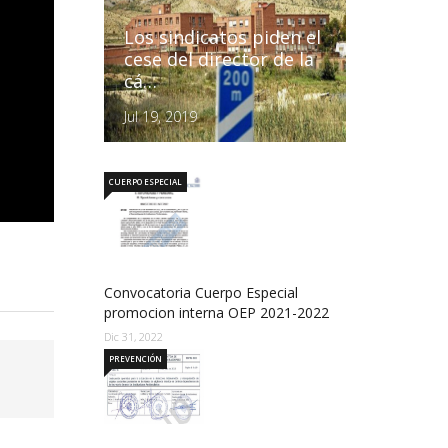
Los sindicatos piden el
cese del director de la
cá…
Jul 19, 2019
CUERPO ESPECIAL
Convocatoria Cuerpo Especial
promocion interna OEP 2021-2022
Dic 31, 2022
PREVENCIÓN