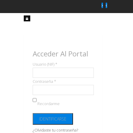
Acceso
usuarios
Acceder Al Portal
Usuario (NIF) *
Contraseña *
Recordarme
¿Olvidaste tu contraseña?