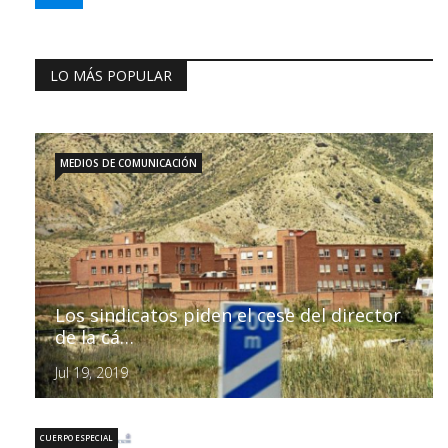
LO MÁS POPULAR
MEDIOS DE COMUNICACIÓN
Los sindicatos piden el cese del director
de la cá…
Jul 19, 2019
CUERPO ESPECIAL