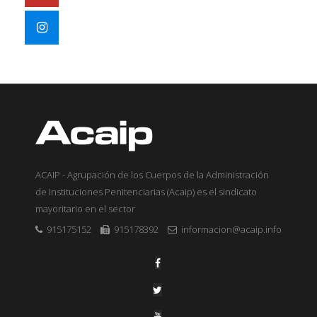
ACAIP - Agrupación de los Cuerpos de la Administración
de Instituciones Penitenciarias (Acaip) es el sindicato
mayoritario en el sector
915175152
915178392
informacion@acaip.info