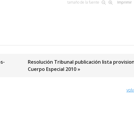
tamaño de la fuente
Imprimir
os-
Resolución Tribunal publicación lista provision
Cuerpo Especial 2010 »
volv