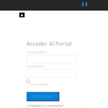
Acceso
usuarios
Acceder Al Portal
Usuario (NIF) *
Contraseña *
Recordarme
¿Olvidaste tu contraseña?