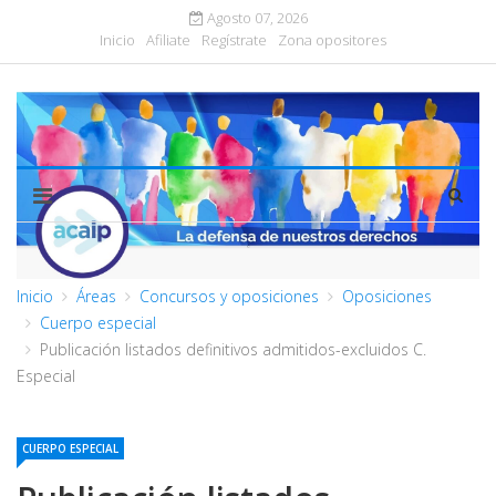
Agosto 07, 2026
Inicio
Afiliate
Regístrate
Zona opositores
Inicio
Áreas
Concursos y oposiciones
Oposiciones
Cuerpo especial
Publicación listados definitivos admitidos-excluidos C.
Especial
CUERPO ESPECIAL