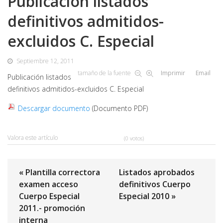
Publicación listados
definitivos admitidos-
excluidos C. Especial
Septiembre 12, 2011
tamaño de la fuente
Imprimir
Email
Publicación listados
definitivos admitidos-excluidos C. Especial
Descargar documento
(Documento PDF)
Valora este artículo
(0 votos)
« Plantilla correctora
Listados aprobados
examen acceso
definitivos Cuerpo
Cuerpo Especial
Especial 2010 »
2011.- promoción
interna