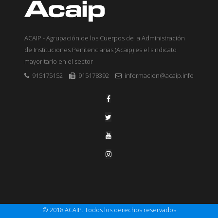
ACAIP - Agrupación de los Cuerpos de la Administración
de Instituciones Penitenciarias (Acaip) es el sindicato
mayoritario en el sector
915175152
915178392
informacion@acaip.info
© 2018 ACAIP. Todos los derechos reservados