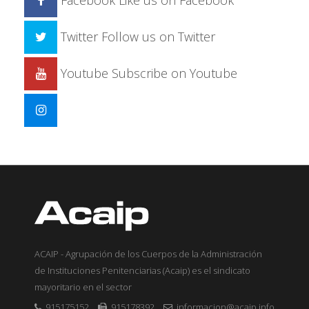
Facebook
Like us on Facebook
Twitter
Follow us on Twitter
Youtube
Subscribe on Youtube
ACAIP - Agrupación de los Cuerpos de la Administración
de Instituciones Penitenciarias (Acaip) es el sindicato
mayoritario en el sector
915175152
915178392
informacion@acaip.info