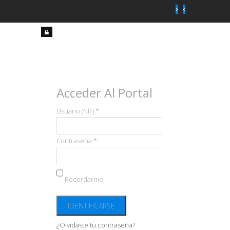
Acceso
usuarios
Acceder Al Portal
Usuario (NIF) *
Contraseña *
Recordarme
¿Olvidaste tu contraseña?