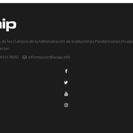
 de los Cuerpos de la Administración de Instituciones Penitenciarias (Acaip) 
sector
915178392
informacion@acaip.info