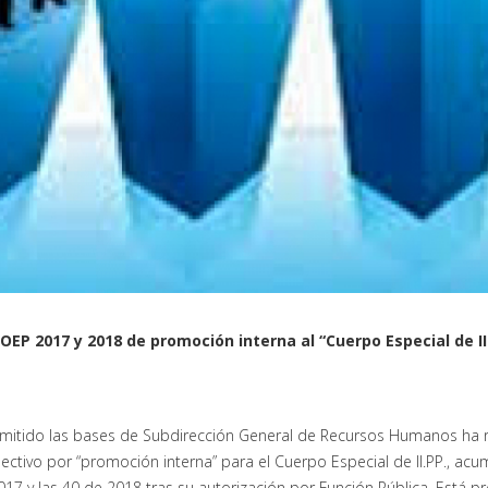
EP 2017 y 2018 de promoción interna al “Cuerpo Especial de II.
mitido las bases de Subdirección General de Recursos Humanos ha 
ectivo por “promoción interna” para el Cuerpo Especial de II.PP., ac
7 y las 40 de 2018 tras su autorización por Función Pública. Está pr