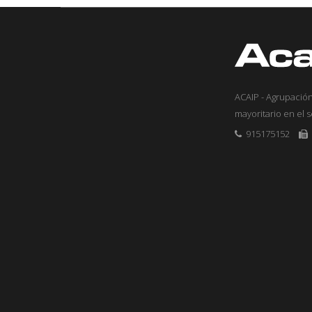
ACAIP - Agrupación
mayoritario en el 
915175152