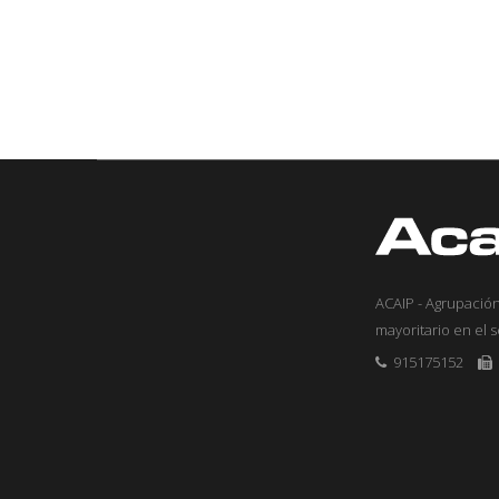
ACAIP - Agrupación
mayoritario en el 
915175152