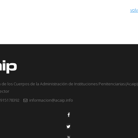
volv
 de los Cuerpos de la Administración de Instituciones Penitenciarias (Acaip) 
sector
915178392
informacion@acaip.info