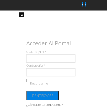
Acceso
usuarios
Acceder Al Portal
Usuario (NIF) *
Contraseña *
Recordarme
¿Olvidaste tu contraseña?